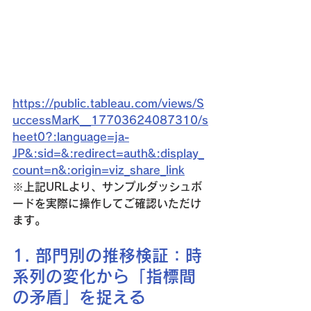
https://public.tableau.com/views/S
uccessMarK__17703624087310/s
heet0?:language=ja-
JP&:sid=&:redirect=auth&:display_
count=n&:origin=viz_share_link
※上記URLより、サンプルダッシュボ
ードを実際に操作してご確認いただけ
ます。
1. 部門別の推移検証：時
系列の変化から「指標間
の矛盾」を捉える