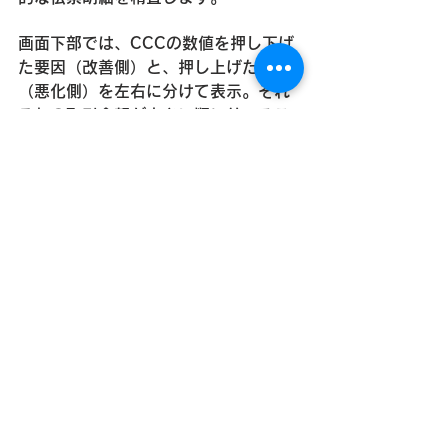
画面下部では、CCCの数値を押し下げ
た要因（改善側）と、押し上げた要因
（悪化側）を左右に分けて表示。それ
ぞれの取引金額が大きい順に並べるこ
とで、全体の指標に大きなインパクト
を与えている伝票を即座に特定できま
す。
「利益捻出を目的とした高額な仕入伝
票の翌期送り」
や「期末に集中した不